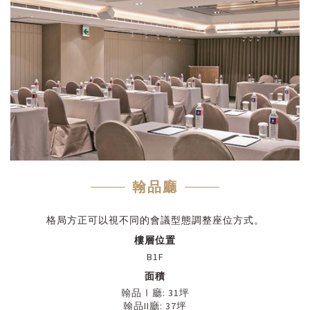
翰品廳
格局方正可以視不同的會議型態調整座位方式。
樓層位置
B1F
面積
翰品Ⅰ廳: 31坪
翰品II廳: 37坪