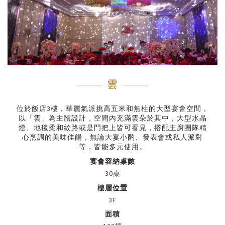
雲
位於飯店3樓，華麗氣派挑高五米和無柱的大型宴會空間，
以「雲」為主體設計，空間內充滿雲朵於其中，大型水晶
燈、地毯柔和紋路或是門把上皆可看見，搭配主廚團隊精
心烹調的美味佳餚，無論大宴小酌、發表會或私人派對
等，皆能多元使用。
宴會容納桌數
30桌
樓層位置
3F
面積