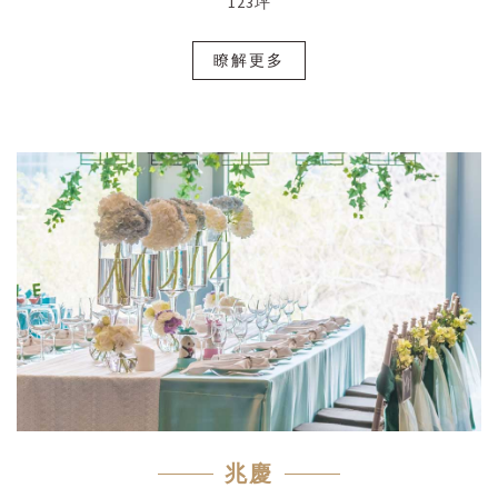
123坪
瞭解更多
兆慶