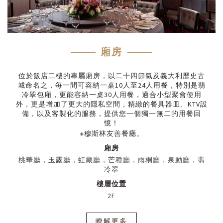
廂房
位於飯店二樓的專屬廂房，以二十四節氣及義大利歷史古
城命名之，每一間可容納一桌10人至24人用餐，特別是翡
冷翠包廂，更能容納一桌30人用餐，適合小型聚會使用
外，更是增加了更大的隱私空間，精緻的餐具器皿、KTV設
備，以及客製化的服務，提供您一個獨一無二的用餐回
憶！
※穆斯林友善餐廳。
廂房
桃華廳，玉露廳，虹藏廳，芒種廳，雨桐廳，泉動廳，翡
冷翠
樓層位置
2F
瞭解更多