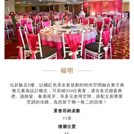
福明
位於飯店5樓，以橘紅色系全新規劃的時尚空間融合東方典
雅元素為設計概念，可容納330位賓客，適合各式婚宴典
禮、謝師宴、春酒尾牙…等多元使用空間，搭配主廚專業
烹調的佳餚，為您留下獨一無二的回憶！
宴會容納桌數
33桌
樓層位置
5F