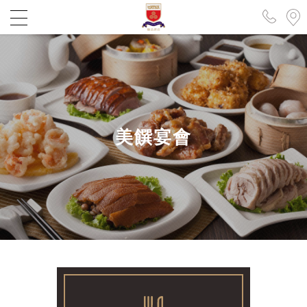
繁中
EN
日本語
簡中
한국어
美饌宴會